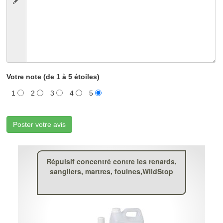
Votre note (de 1 à 5 étoiles)
1
2
3
4
5
Poster votre avis
Répulsif concentré contre les renards,
sangliers, martres, fouines,WildStop