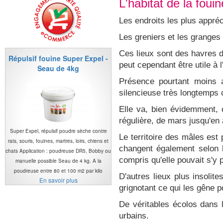
L'habitat de la fouin
Les endroits les plus appréci
Les greniers et les granges 
Ces lieux sont des havres 
Répulsif fouine Super Expel -
peut cependant être utile à 
Seau de 4kg
Présence pourtant moins a
silencieuse très longtemps c
Elle va, bien évidemment, 
régulière, de mars jusqu'en 
Super Expel, répulsif poudre sèche contre
Le territoire des mâles es
rats, souris, fouines, martres, loirs, chiens et
changent également selon l
chats Application : poudreuse DR5, Bobby ou
compris qu'elle pouvait s'y 
manuelle possible Seau de 4 kg. A la
poudreuse entre 80 et 100 m2 par kilo
D'autres lieux plus insolit
En savoir plus
grignotant ce qui les gêne p
De véritables écolos dans l
urbains.