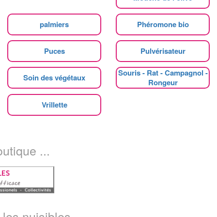
palmiers
Phéromone bio
Puces
Pulvérisateur
Souris - Rat - Campagnol -
Soin des végétaux
Rongeur
Vrillette
utique ...
les nuisibles...