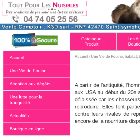
Catalogue
Les A
+
Produit
Bouti
Accueil
/
Une Vie de Fouine, habitat, 
Accueil
Une Vie de Fouine
Attention aux dégâts
A partir de l'antiquité, l'h
aux USA au début du 20e si
Une lutte pour la
délaissée par les chasseurs
tranquillité
reproduire. Elles font parti
contre leurs rivales de rep
Actualités
encore de la nourriture dis
Boutique en ligne