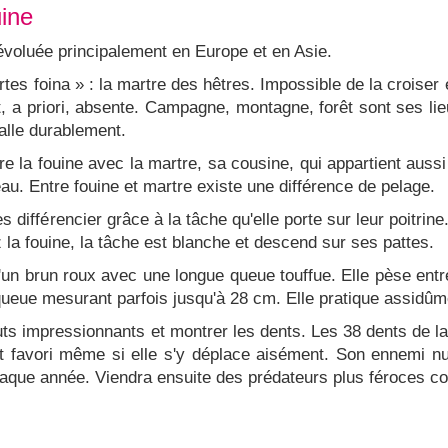
uine
 évoluée principalement en Europe et en Asie.
rtes foina » : la martre des hêtres. Impossible de la croise
 a priori, absente. Campagne, montagne, forêt sont ses lieux
talle durablement.
la fouine avec la martre, sa cousine, qui appartient aussi à
eau. Entre fouine et martre existe une différence de pelage.
les différencier grâce à la tâche qu'elle porte sur leur poitrine
z la fouine, la tâche est blanche et descend sur ses pattes.
'un brun roux avec une longue queue touffue. Elle pèse entre
queue mesurant parfois jusqu'à 28 cm. Elle pratique assidûm
auts impressionnants et montrer les dents. Les 38 dents de la
t favori même si elle s'y déplace aisément. Son ennemi nu
que année. Viendra ensuite des prédateurs plus féroces com