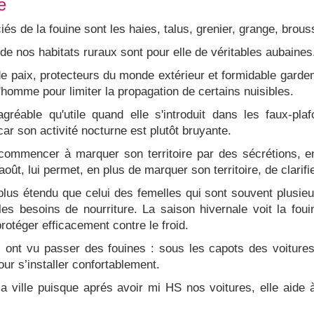
e
és de la fouine sont les haies, talus, grenier, grange, brouss
de nos habitats ruraux sont pour elle de véritables aubaines
de paix, protecteurs du monde extérieur et formidable gard
l'homme pour limiter la propagation de certains nuisibles.
gréable qu'utile quand elle s'introduit dans les faux-pl
ar son activité nocturne est plutôt bruyante.
commencer à marquer son territoire par des sécrétions, en 
août, lui permet, en plus de marquer son territoire, de clarif
t plus étendu que celui des femelles qui sont souvent plus
es besoins de nourriture. La saison hivernale voit la fou
protéger efficacement contre le froid.
es ont vu passer des fouines : sous les capots des voitur
our s’installer confortablement.
a ville puisque aprés avoir mi HS nos voitures, elle aide 