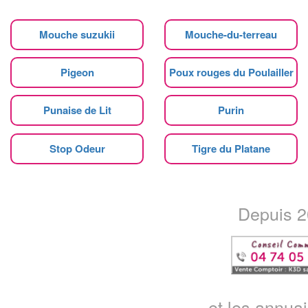
Mouche suzukii
Mouche-du-terreau
Pigeon
Poux rouges du Poulailler
Punaise de Lit
Purin
Stop Odeur
Tigre du Platane
Depuis 20
...et les annua