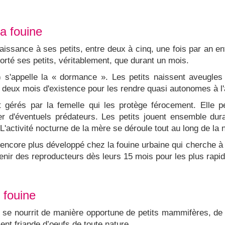
la fouine
aissance à ses petits, entre deux à cinq, une fois par an en
 porté ses petits, véritablement, que durant un mois.
s'appelle la « dormance ». Les petits naissent aveugles 
 deux mois d'existence pour les rendre quasi autonomes à l'
t gérés par la femelle qui les protège férocement. Elle
her d'éventuels prédateurs. Les petits jouent ensemble du
 L'activité nocturne de la mère se déroule tout au long de la 
encore plus développé chez la fouine urbaine qui cherche à év
enir des reproducteurs dès leurs 15 mois pour les plus rapid
 fouine
e se nourrit de manière opportune de petits mammifères, de 
nt friande d’oeufs de toute nature.