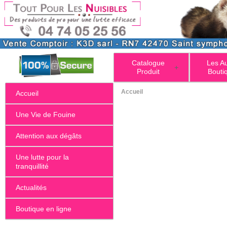
Catalogue
Les A
+
Produit
Bouti
Accueil
Accueil
Une Vie de Fouine
Attention aux dégâts
Une lutte pour la
tranquillité
Actualités
Boutique en ligne