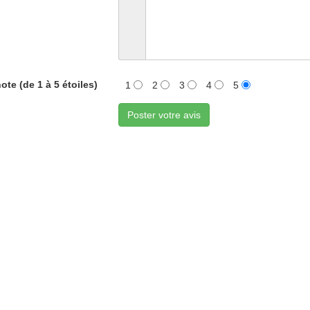
ote (de 1 à 5 étoiles)
1
2
3
4
5
Poster votre avis