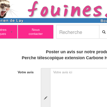
utres
Nous
+
ques
contacter
Poster un avis sur notre produ
Perche télescopique extension Carbone Hi
Votre avis