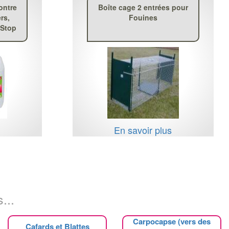
ontre
Boîte cage 2 entrées pour
rs,
Fouines
dStop
s
En savoir plus
...
Carpocapse (vers des
Cafards et Blattes