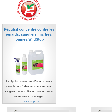
Répulsif concentré contre les
renards, sangliers, martres,
fouines,WildStop
Le répulsif comme une clôture odorante
invisible dont l’odeur repousse les cerfs,
sangliers, renards, lièvres, martres, rats et
autres animaux sauvages.
En savoir plus