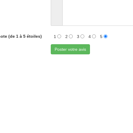
ote (de 1 à 5 étoiles)
1
2
3
4
5
Poster votre avis