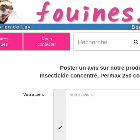
utres
Nous
+
ques
contacter
Poster un avis sur notre produ
Insecticide concentré, Permax 250 co
Votre avis