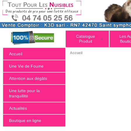
Catalogue
Les A
+
Produit
Bouti
Accueil
Accueil
Une Vie de Fouine
Attention aux dégâts
Une lutte pour la
tranquillité
Actualités
Boutique en ligne