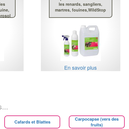
les
les renards, sangliers,
uine,
martres, fouines,WildStop
érosol
s
En savoir plus
...
Carpocapse (vers des
Cafards et Blattes
fruits)