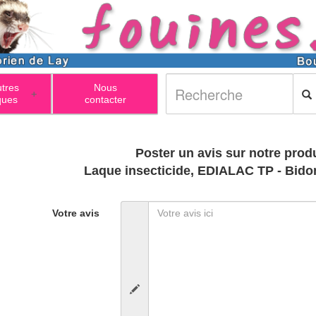
utres
Nous
+
ques
contacter
Poster un avis sur notre produ
Laque insecticide, EDIALAC TP - Bidon
Votre avis