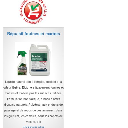
Répulsif fouines et martres
Liquide naturel prêt à l'emploi, incolore et à
odeur légère. Eloigne efficacement fouines et
martres et n'altère pas les surfaces traitées.
Formulation non-toxique, à base d'actifs
d'origine naturels. Pulvériser aux endroits de
passage et de repos de ces animaux : dans
les greniers, les combles, sous les capots de
voiture, etc
En savoir plus