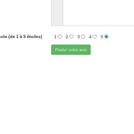
ote (de 1 à 5 étoiles)
1
2
3
4
5
Poster votre avis