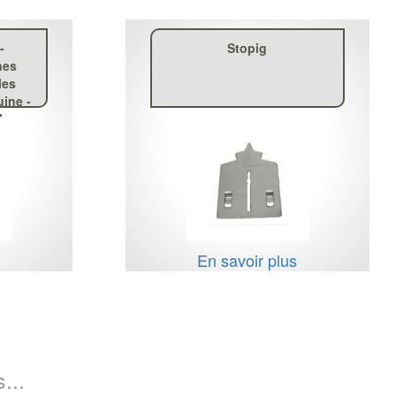
-
Stopig
nes
les
uine -
l
s
En savoir plus
...