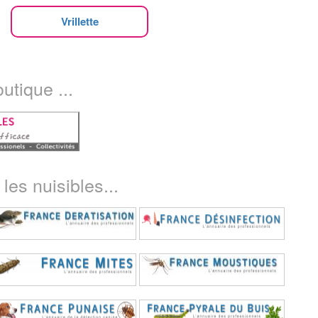
Vrillette
utique ...
les nuisibles...