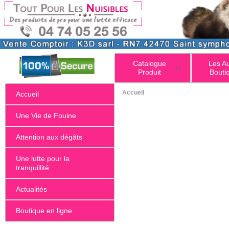
Catalogue
Les A
+
Produit
Bouti
Accueil
Accueil
Une Vie de Fouine
Attention aux dégâts
Une lutte pour la
tranquillité
Actualités
Boutique en ligne