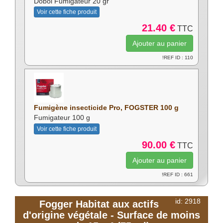
Dobol Fumigateur 20 gr
Voir cette fiche produit
21.40 €
TTC
!REF ID : 110
Fumigène insecticide Pro, FOGSTER 100 g
Fumigateur 100 g
Voir cette fiche produit
90.00 €
TTC
!REF ID : 661
id: 2918
Fogger Habitat aux actifs
d'origine végétale - Surface de moins