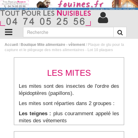
Accueil
/
Boutique Mite alimentaire - vêtement
/ Plaque de glu pour la
capture et le piègeage des mites alimentaires - Lot 10 plaques
LES MITES
Les mites sont des insectes de l'ordre des
lépidoptères (papillons).
Les mites sont réparties dans 2 groupes :
Les teignes :
plus couramment appelé les
mites des vétements
Les Pyrales :
plus couramment appelé les
mites alimentaires.