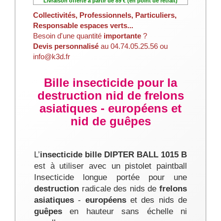
Livraison offerte à partir de 89 € (en point de retrait)
Collectivités, Professionnels, Particuliers,
Responsable espaces verts...
Besoin d'une quantité
importante
?
Devis personnalisé
au 04.74.05.25.56 ou
info@k3d.fr
Bille insecticide pour la
destruction nid de frelons
asiatiques - européens et
nid de guêpes
L’
insecticide bille DIPTER BALL 1015 B
est à utiliser avec un pistolet paintball
Insecticide longue portée pour une
destruction
radicale des nids de
frelons
asiatiques
-
européens
et des nids de
guêpes
en hauteur sans échelle ni