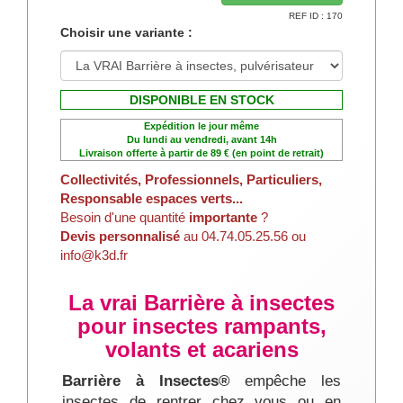
Si malgré tous nos conseils pour lutter
REF ID : 170
contre les guepes, frelons européen ou
Choisir une variante :
frelon asiatique, vous ne vous sentez pas
l'âme d'un exterminateur-désinsectiseur,
vous pouvez contacter directement par
DISPONIBLE EN STOCK
mail ou par téléphone une société experte
Expédition le jour même
dans le traitement anti guêpes - Frelon -
Du lundi au vendredi, avant 14h
cliquant ici.
Abeilles en
Livraison offerte à partir de 89 € (en point de retrait)
Collectivités, Professionnels, Particuliers,
Responsable espaces verts...
Besoin de plus d'infos ?
Besoin d'une quantité
importante
?
Visiter notre site d'information
Devis personnalisé
au 04.74.05.25.56 ou
/lyonguepes.com
info@k3d.fr
La vrai Barrière à insectes
pour insectes rampants,
volants et acariens
Barrière à Insectes®
empêche les
insectes de rentrer chez vous ou en