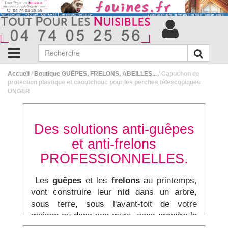
Accueil
/
Boutique GUÊPES, FRELONS, ABEILLES...
/ Capuchon de
protection plastique et caoutchouc pour les perches télescopiques
UNGER
Des solutions anti-guêpes
et anti-frelons
PROFESSIONNELLES.
Les
guêpes
et les
frelons
au printemps,
vont construire leur
nid
dans un arbre,
sous terre, sous l'avant-toit de votre
maison ou dans ses murs, sans prendre le
temps de déposer une demande de permis