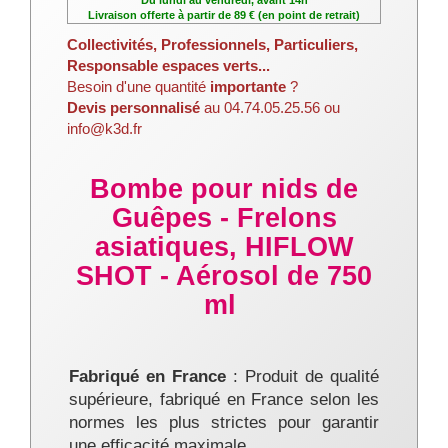
Du lundi au vendredi, avant 14h
Livraison offerte à partir de 89 € (en point de retrait)
Collectivités, Professionnels, Particuliers,
Responsable espaces verts...
Besoin d'une quantité
importante
?
Devis personnalisé
au 04.74.05.25.56 ou
info@k3d.fr
Bombe pour nids de
Guêpes - Frelons
asiatiques, HIFLOW
SHOT - Aérosol de 750
ml
Fabriqué en France
: Produit de qualité
supérieure, fabriqué en France selon les
normes les plus strictes pour garantir
une efficacité maximale.