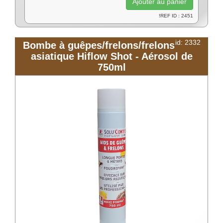
!REF ID : 2451
id: 2332
Bombe à guêpes/frelons/frelons
asiatique Hiflow Shot - Aérosol de
750ml